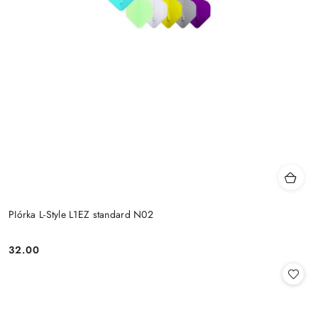
PIórka L-Style L1EZ standard N02
32.00
Cena: