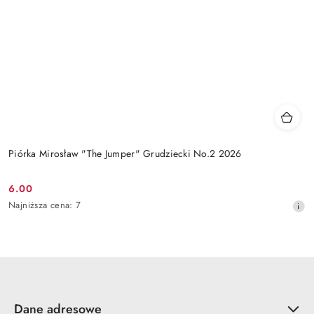
Piórka Mirosław "The Jumper" Grudziecki No.2 2026
6.00
Cena
Najniższa
Najniższa cena:
7
promocyjna:
cena
z
30
dni
przed
obniżką
Dane adresowe