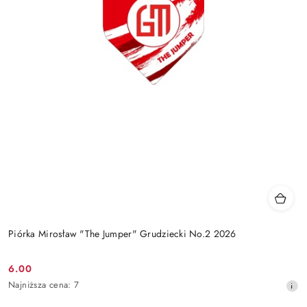
Piórka Mirosław "The Jumper" Grudziecki No.2 2026
6.00
Cena
Najniższa
Najniższa cena:
7
promocyjna:
cena