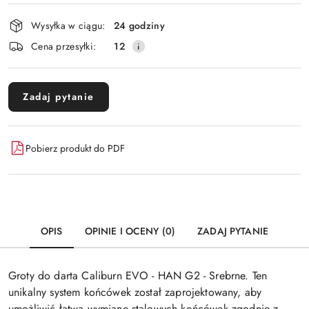
Dostępność
Wysyłka w ciągu:
24 godziny
i
Wyślij
Cena przesyłki:
12
dostawa
Zadaj pytanie
Pobierz produkt do PDF
OPIS
OPINIE I OCENY (0)
ZADAJ PYTANIE
Groty do darta Caliburn EVO - HAN G2 - Srebrne. Ten
unikalny system końcówek został zaprojektowany, aby
umożliwić łatwą wymianę stalowych końcówek zgodnie z