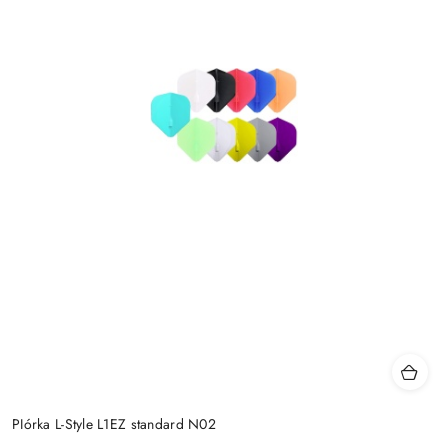
PIórka L-Style L1EZ standard N02