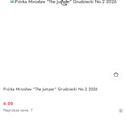
Piórka Mirosław "The Jumper" Grudziecki No.2 2026
6.00
Cena
Najniższa
Najniższa cena:
7
promocyjna:
cena
z
30