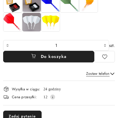
Ilość
szt.
Do koszyka
Zostaw telefon
Dostępność
Wysyłka w ciągu:
24 godziny
i
Wyślij
Cena przesyłki:
12
dostawa
Zadaj pytanie