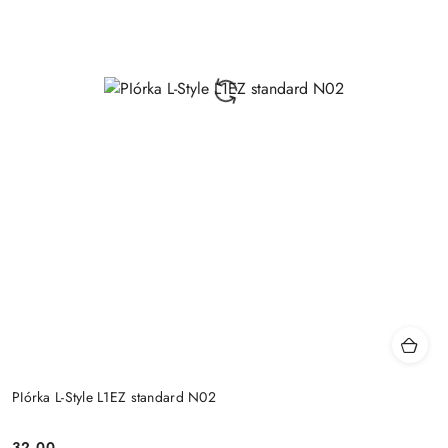
PIórka L-Style L1EZ standard N02
32.00