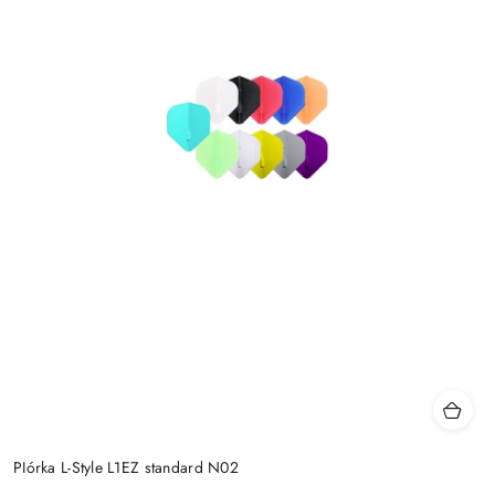
PIórka L-Style L1EZ standard N02