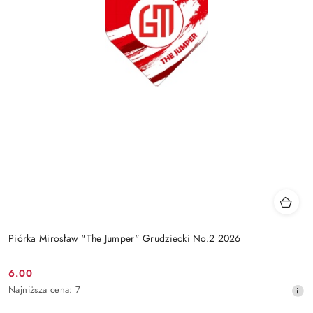
Piórka Mirosław "The Jumper" Grudziecki No.2 2026
6.00
Cena
Najniższa
Najniższa cena:
7
promocyjna:
cena