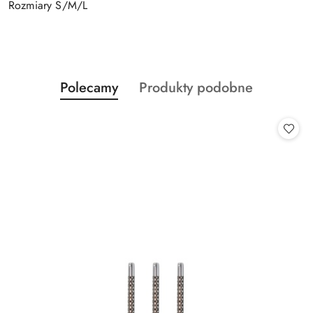
Rozmiary S/M/L
Produkty
Produkty
Polecamy
Produkty podobne
Pomiń karuzelę produktów
o
o
statusie:
statusie: