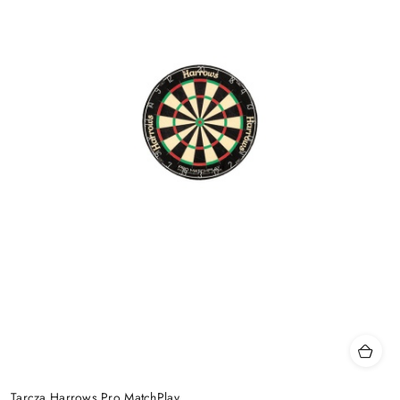
Tarcza Harrows Pro MatchPlay