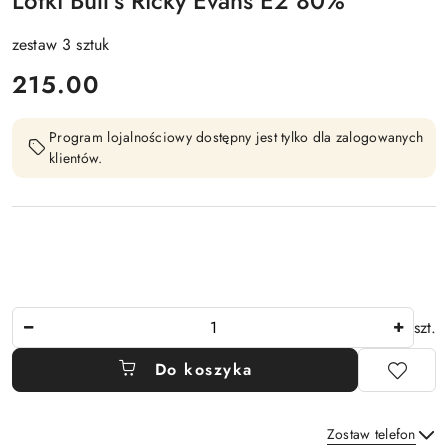
Lotki Bull's Ricky Evans E2 80%
zestaw 3 sztuk
cena:
215.00
Program lojalnościowy dostępny jest tylko dla zalogowanych
klientów.
Ilość
szt.
Do koszyka
Zostaw telefon