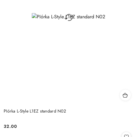
PIórka L-Style L1EZ standard N02
32.00
Cena: