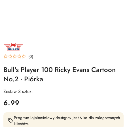
NAZWA
PRODUCENTA:
BULL'S
NL
(0)
Bull's Player 100 Ricky Evans Cartoon
No.2 - Piórka
Zestaw 3 sztuk.
cena:
6.99
Program lojalnościowy dostępny jest tylko dla zalogowanych
klientów.