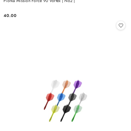
Piórka Mission Force 90 Vortex | No2 |
40.00
Cena: