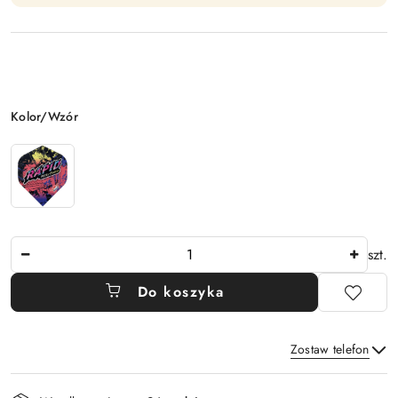
Wariant
Kolor/Wzór
Ilość
szt.
Do koszyka
Zostaw telefon
Dostępność