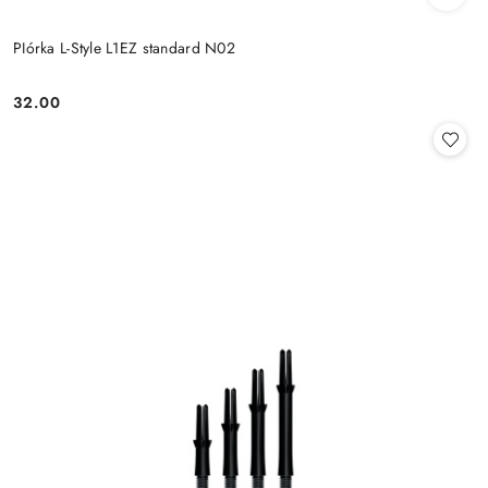
PIórka L-Style L1EZ standard N02
32.00
Cena: