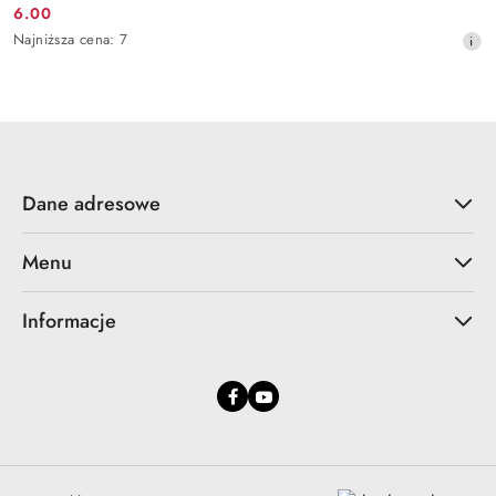
6.00
Cena
Najniższa
Najniższa cena:
7
promocyjna:
cena
z
30
dni
przed
obniżką
Dane adresowe
Menu
Informacje