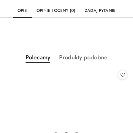
OPIS
OPINIE I OCENY (0)
ZADAJ PYTANIE
Produkty
Produkty
Polecamy
Produkty podobne
Pomiń karuzelę produktów
o
o
statusie:
statusie: