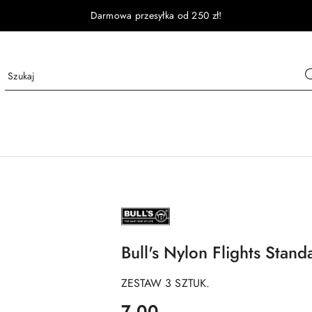
Darmowa przesyłka od 250 zł!
NAZWA
PRODUCENTA:
BULL'S
DE
Bull's Nylon Flights Stand
ZESTAW 3 SZTUK.
cena:
7.00