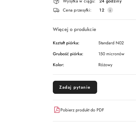
Wysyłka w ciągu:
24 godziny
i
Cena przesyłki:
12
dostawa
Więcej o produkcie
Kształt piórka:
Standard N02
Grubość piórka:
150 micronów
Kolor:
Różowy
Zadaj pytanie
Pobierz produkt do PDF