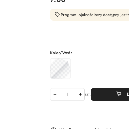
Program lojalnościowy dostępny jest t
Wariant
Kolor/Wzór
Ilość
szt.
Dostępność