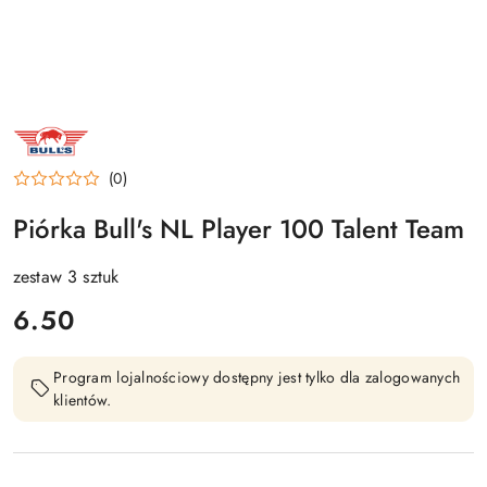
NAZWA
PRODUCENTA:
BULL'S
NL
(0)
Piórka Bull's NL Player 100 Talent Team
zestaw 3 sztuk
cena:
6.50
Program lojalnościowy dostępny jest tylko dla zalogowanych
klientów.