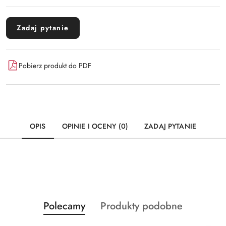
Zadaj pytanie
Pobierz produkt do PDF
OPIS
OPINIE I OCENY (0)
ZADAJ PYTANIE
Produkty
Produkty
Polecamy
Produkty podobne
Pomiń karuzelę produktów
o
o