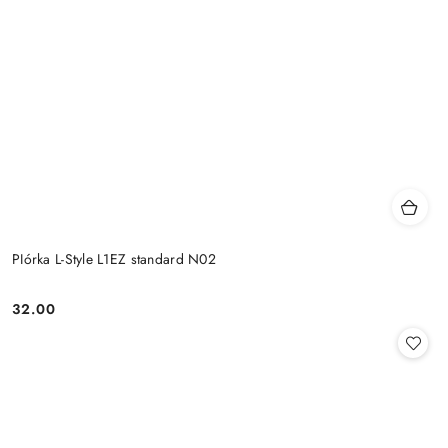
PIórka L-Style L1EZ standard N02
32.00
Cena: