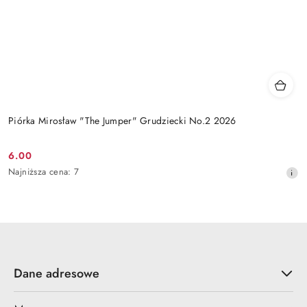
Piórka Mirosław "The Jumper" Grudziecki No.2 2026
6.00
Cena
Najniższa
Najniższa cena:
7
promocyjna:
cena
z
30
dni
przed
obniżką
Dane adresowe