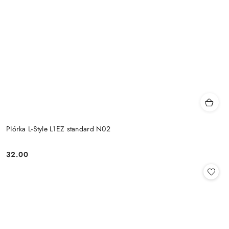
PIórka L-Style L1EZ standard N02
32.00
Cena: