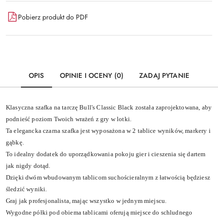
Pobierz produkt do PDF
OPIS
OPINIE I OCENY (0)
ZADAJ PYTANIE
Klasyczna szafka na tarczę Bull's Classic Black została zaprojektowana, aby
podnieść poziom Twoich wrażeń z gry w lotki.
Ta elegancka czarna szafka jest wyposażona w 2 tablice wyników, markery i
gąbkę.
To idealny dodatek do uporządkowania pokoju gier i cieszenia się dartem
jak nigdy dotąd.
Dzięki dwóm wbudowanym tablicom suchościeralnym z łatwością będziesz
śledzić wyniki.
Graj jak profesjonalista, mając wszystko w jednym miejscu.
Wygodne półki pod obiema tablicami oferują miejsce do schludnego