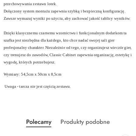
przechowywania zestawu lotek.
Dołączony system montażu zapewnia szybką i bezpieczną konfigurację.
Zawsze wymazuj wyniki po użyciu, aby zachować jakość tablicy wyników.
Dzięki klasycznemu czarnemu wzornictwu i funkcjonalnym dodatkom ta
szafka jest niezbędna dla każdego, kto chce nadać swojej sali gier
profesjonalny charakter.
Niezależnie od tego, czy organizujesz wieczór gier,
czy trenujesz do zawodów, Classic Cabinet zapewnia organizację, estetykę i
wygodę, których potrzebujesz.
Wymiary: 54,5cm x 50cm x 8,5cm
Uwaga - tarcza nie jest częścią zestawu.
Produkty
Produkty
Polecamy
Produkty podobne
Pomiń karuzelę produktów
o
o