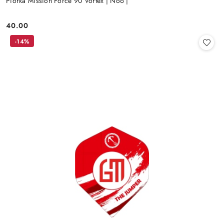
Piórka Mission Force 90 Vortex | No6 |
40.00
Cena:
-14%