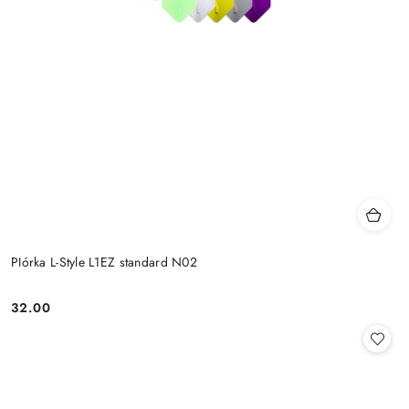
PIórka L-Style L1EZ standard N02
32.00
Cena: