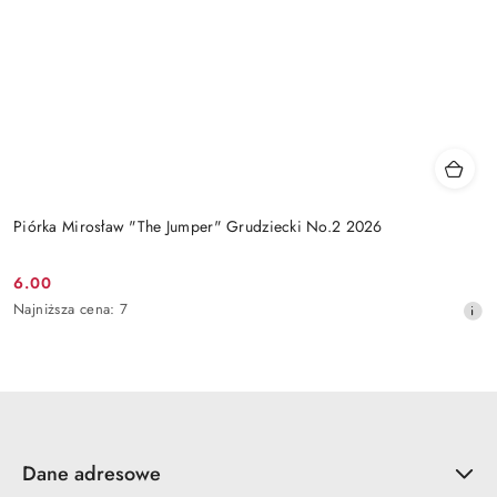
Piórka Mirosław "The Jumper" Grudziecki No.2 2026
6.00
Cena
Najniższa
Najniższa cena:
7
promocyjna:
cena
z
30
dni
przed
obniżką
Dane adresowe