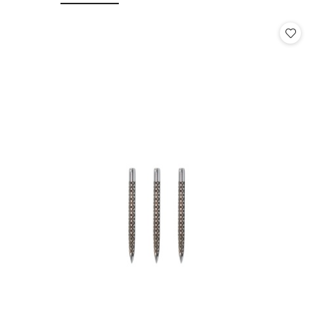
o
o
statusie:
statusie: