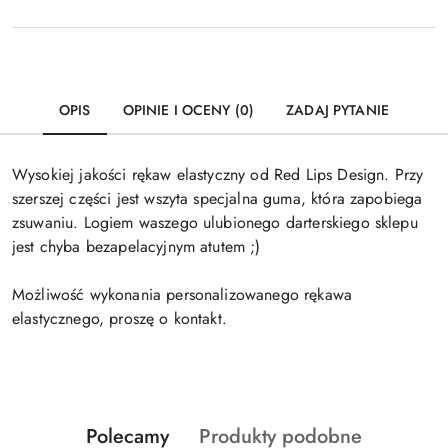
OPIS
OPINIE I OCENY (0)
ZADAJ PYTANIE
Wysokiej jakości rękaw elastyczny od Red Lips Design. Przy
szerszej części jest wszyta specjalna guma, która zapobiega
zsuwaniu. Logiem waszego ulubionego darterskiego sklepu
jest chyba bezapelacyjnym atutem ;)
Możliwość wykonania personalizowanego rękawa
elastycznego, proszę o kontakt.
Produkty
Produkty
Polecamy
Produkty podobne
Pomiń karuzelę produktów