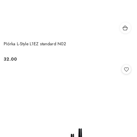
PIórka L-Style L1EZ standard N02
32.00
Cena: