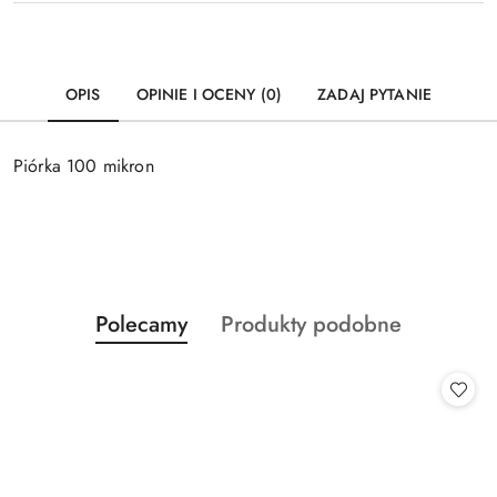
OPIS
OPINIE I OCENY (0)
ZADAJ PYTANIE
Piórka 100 mikron
Produkty
Produkty
Polecamy
Produkty podobne
Pomiń karuzelę produktów
o
o
statusie:
statusie: