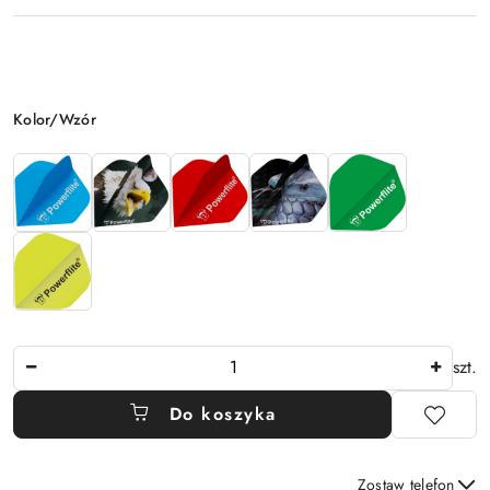
Wariant
Kolor/Wzór
Ilość
szt.
Do koszyka
Zostaw telefon