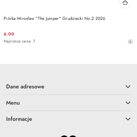
Piórka Mirosław "The Jumper" Grudziecki No.2 2026
6.00
Cena
Najniższa
Najniższa cena:
7
promocyjna:
cena
z
30
dni
przed
obniżką
Dane adresowe
Menu
Informacje