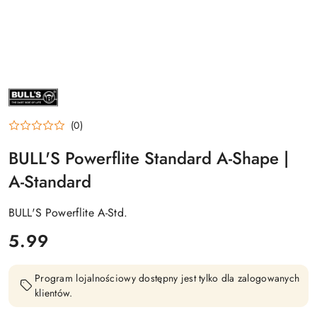
NAZWA
PRODUCENTA:
BULL'S
DE
(0)
BULL'S Powerflite Standard A-Shape |
A-Standard
BULL'S Powerflite A-Std.
cena:
5.99
Program lojalnościowy dostępny jest tylko dla zalogowanych
klientów.