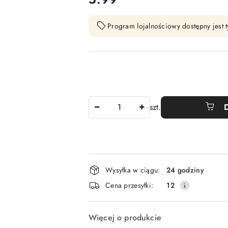
Program lojalnościowy dostępny jest t
Ilość
szt.
Dostępność
Wysyłka w ciągu:
24 godziny
i
Cena przesyłki:
12
dostawa
Więcej o produkcie