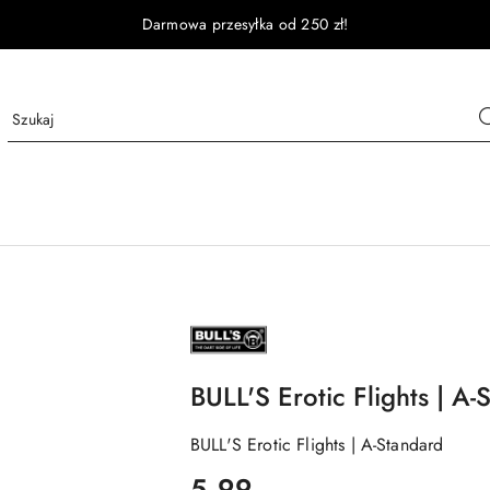
Darmowa przesyłka od 250 zł!
NAZWA
PRODUCENTA:
BULL'S
DE
BULL'S Erotic Flights | A-
BULL'S Erotic Flights | A-Standard
cena:
5.99