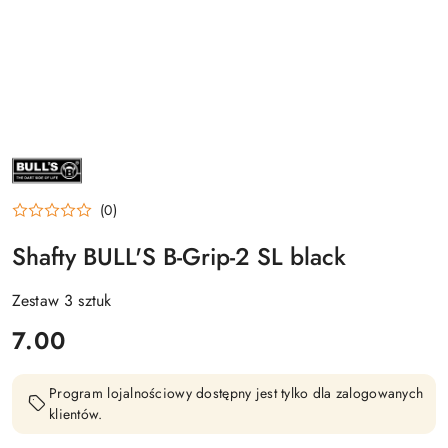
NAZWA
PRODUCENTA:
BULL'S
DE
(0)
Shafty BULL'S B-Grip-2 SL black
Zestaw 3 sztuk
cena:
7.00
Program lojalnościowy dostępny jest tylko dla zalogowanych
klientów.