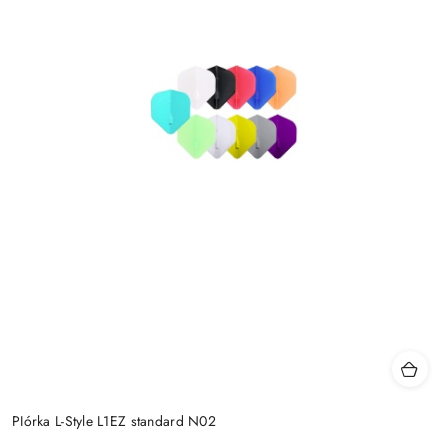
PIórka L-Style L1EZ standard N02