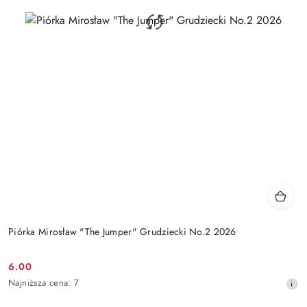
Piórka Mirosław "The Jumper" Grudziecki No.2 2026
6.00
Cena
Najniższa
Najniższa cena:
7
promocyjna:
cena
z