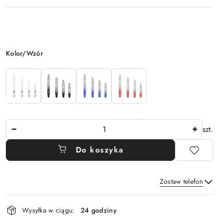
Wariant
Kolor/Wzór
Ilość
szt.
Do koszyka
Zostaw telefon
Dostępność
Wysyłka w ciągu:
24 godziny
i